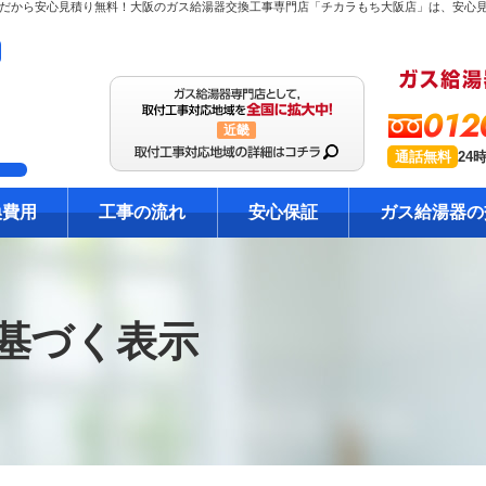
012
近畿
通話無料
24
換費用
工事の流れ
安心保証
ガス給湯器の
基づく表示