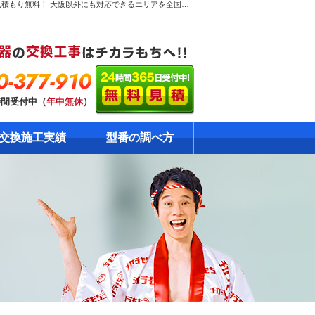
特定商取引法に基づく表示のページ。ガス給湯器専門！だから安心見積り無料！大阪のガス給湯器交換工事専門店「チカラもち大阪店」は、安心見積もり無料！ 大阪以外にも対応できるエリアを全国に拡大中です。ガス給湯器の格安・激安の修理・交換はおまかせください！自社責任施工で安心の工事10年保証！資格・免許を保有の確かな技術をご提供します。
0-377-910
時間受付中（
年中無休
）
交換施工実績
型番の調べ方