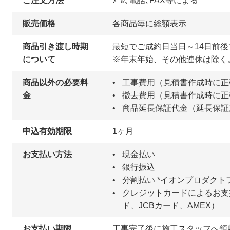
ご注文方法
ﾒｰﾙ､電話､FAX等による
販売価格
各商品毎に総額表示
商品引き渡し時期
最短でご成約日当日～14日前
について
※年末年始、その他連休は除く
商品以外の必要料
工事費用（見積書作成時に正
金
撤去費用（見積書作成時に
商品延長保証代金（延長保証
申込有効期限
1ヶ月
お支払い方法
現金払い
銀行振込
分割払い *イオンプロダクト
クレジットカードによるお支払
ド、JCBカード、AMEX）
お支払い期限
工事完了後に施工スタッフへ領