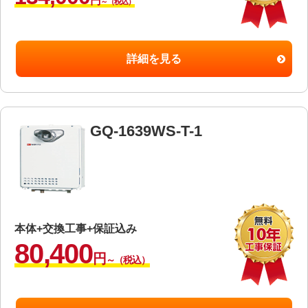
円
～（税込）
詳細を見る
GQ-1639WS-T-1
本体+交換工事+保証込み
80,400
円
～（税込）