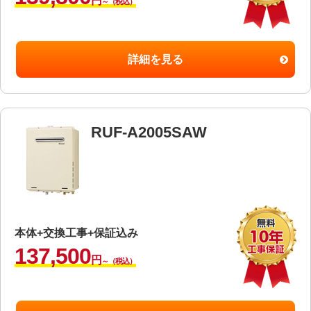
円
～（税込）
詳細を見る
RUF-A2005SAW
本体+交換工事+保証込み
137,500
円
～（税込）