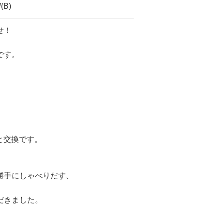
B)
せ！
です。
へと交換です。
勝手にしゃべりだす、
だきました。