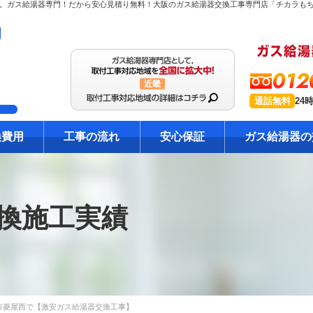
012
近畿
通話無料
24
換費用
工事の流れ
安心保証
ガス給湯器の
換施工実績
市菱屋西で【激安ガス給湯器交換工事】