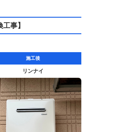
換工事】
施工後
リンナイ