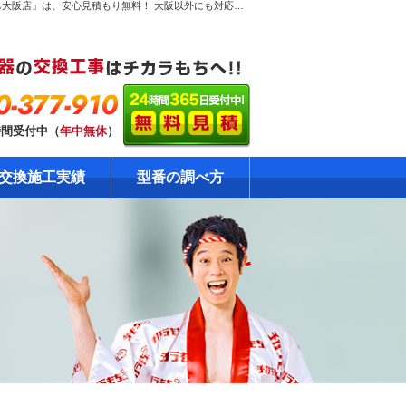
東大阪市菱屋西で【激安ガス給湯器交換工事】のページ。ガス給湯器専門！だから安心見積り無料！大阪のガス給湯器交換工事専門店「チカラもち大阪店」は、安心見積もり無料！ 大阪以外にも対応できるエリアを全国に拡大中です。ガス給湯器の格安・激安の修理・交換はおまかせください！自社責任施工で安心の工事10年保証！資格・免許を保有の確かな技術をご提供します。
0-377-910
時間受付中（
年中無休
）
交換施工実績
型番の調べ方