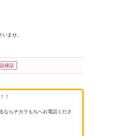
さいませ。
品保証
格！！
るならチカラもちへお電話くださ