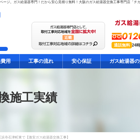
012
近畿
通話無料
24
換費用
工事の流れ
安心保証
ガス給湯器の
換施工実績
区浜寺石津町東で【激安ガス給湯器交換工事】