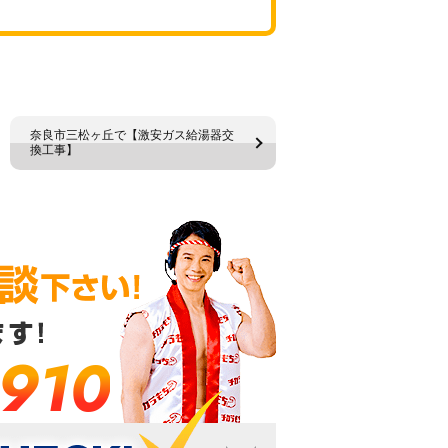
奈良市三松ヶ丘で【激安ガス給湯器交
換工事】
-910