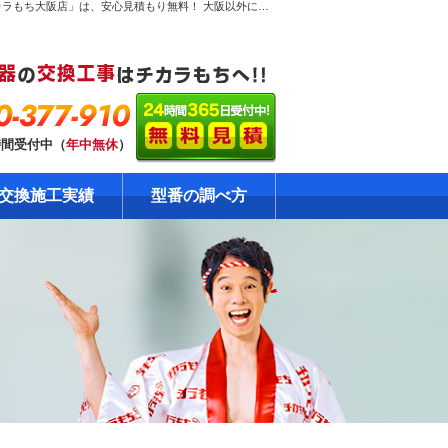
堺市西区浜寺石津町東で【激安ガス給湯器交換工事】のページ。ガス給湯器専門！だから安心見積り無料！大阪のガス給湯器交換工事専門店「チカラもち大阪店」は、安心見積もり無料！ 大阪以外にも対応できるエリアを全国に拡大中です。ガス給湯器の格安・激安の修理・交換はおまかせください！自社責任施工で安心の工事10年保証！資格・免許を保有の確かな技術をご提供します。
0-377-910
時間受付中（
年中無休
）
交換施工実績
型番の調べ方