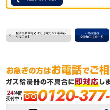
相楽郡精華町光台で【激安ガス給湯器
ガス給湯器
交換工事】
交換施工実績一覧
0120-377
24
時間
受付中！