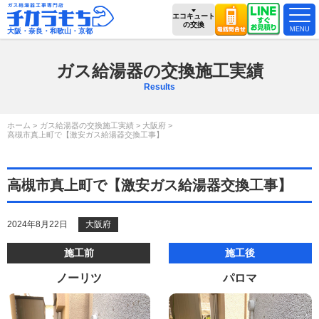
エコキュート
の交換
大阪・奈良・和歌山・京都
ガス給湯器の交換施工実績
Results
ホーム
ガス給湯器の交換施工実績
大阪府
高槻市真上町で【激安ガス給湯器交換工事】
高槻市真上町で【激安ガス給湯器交換工事】
2024年8月22日
大阪府
施工前
施工後
ノーリツ
パロマ