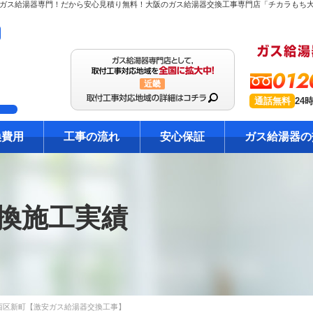
012
近畿
通話無料
24
換費用
工事の流れ
安心保証
ガス給湯器の
換施工実績
西区新町【激安ガス給湯器交換工事】