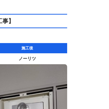
工事】
施工後
ノーリツ