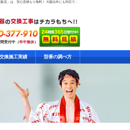
大阪市西区新町【激安ガス給湯器交換工事】のページ。ガス給湯器専門！だから安心見積り無料！大阪のガス給湯器交換工事専門店「チカラもち大阪店」は、安心見積もり無料！ 大阪以外にも対応できるエリアを全国に拡大中です。ガス給湯器の格安・激安の修理・交換はおまかせください！自社責任施工で安心の工事10年保証！資格・免許を保有の確かな技術をご提供します。
0-377-910
時間受付中（
年中無休
）
交換施工実績
型番の調べ方