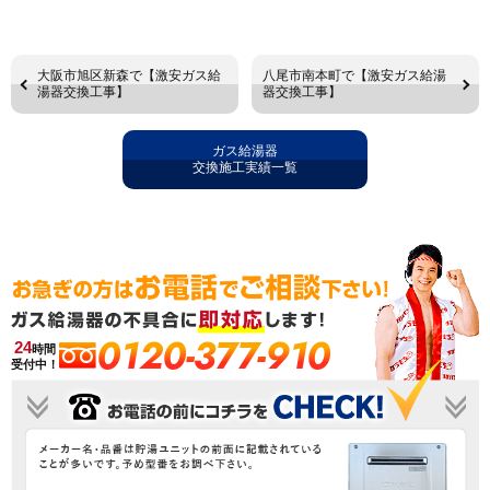
大阪市旭区新森で【激安ガス給
八尾市南本町で【激安ガス給湯
湯器交換工事】
器交換工事】
ガス給湯器
交換施工実績一覧
0120-377-910
24
時間
受付中！