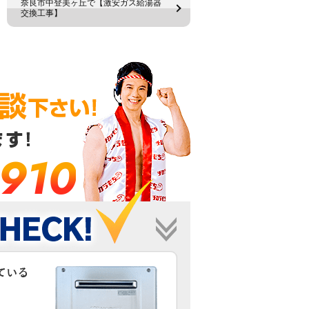
奈良市中登美ヶ丘で【激安ガス給湯器
交換工事】
-910