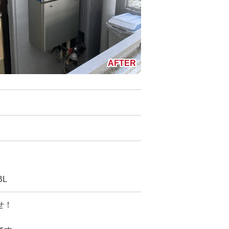
BL
せ！