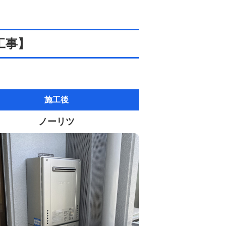
工事】
施工後
ノーリツ