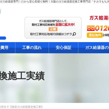
012
近畿
通話無料
24
換費用
工事の流れ
安心保証
ガス給湯器の
換施工実績
市兜台で【激安ガス給湯器交換工事】