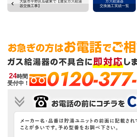
大阪市平野区瓜破東で【激安ガス給湯
ガス給湯器
器交換工事】
交換施工実績一覧
0120-377
24
時間
受付中！