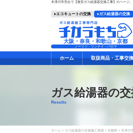
エコキュートの交換
ガス給湯器の交換
大阪・奈良・和歌山・京都
ノーリツ・リンナイ・パロマ
ホーム
取扱商品・工事交
ガス給湯器の交
Results
ホーム
ガス給湯器の交換施工実績
京都府
木津川