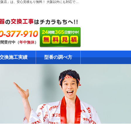
木津川市兜台で【激安ガス給湯器交換工事】のページ。ガス給湯器専門！だから安心見積り無料！大阪のガス給湯器交換工事専門店「チカラもち大阪店」は、安心見積もり無料！ 大阪以外にも対応できるエリアを全国に拡大中です。ガス給湯器の格安・激安の修理・交換はおまかせください！自社責任施工で安心の工事10年保証！資格・免許を保有の確かな技術をご提供します。
0-377-910
時間受付中（
年中無休
）
交換施工実績
型番の調べ方