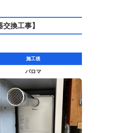
器交換工事】
施工後
パロマ