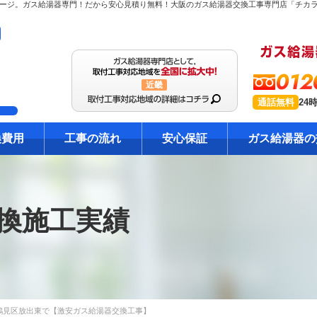
012
近畿
通話無料
24
換費用
工事の流れ
安心保証
ガス給湯器の
換施工実績
鶴見区放出東で【激安ガス給湯器交換工事】