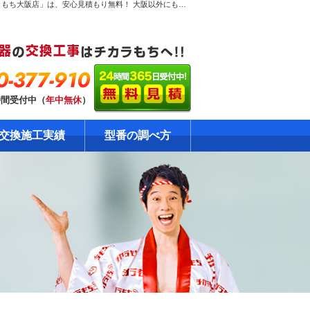
大阪市鶴見区放出東で【激安ガス給湯器交換工事】のページ。ガス給湯器専門！だから安心見積り無料！大阪のガス給湯器交換工事専門店「チカラもち大阪店」は、安心見積もり無料！ 大阪以外にも対応できるエリアを全国に拡大中です。ガス給湯器の格安・激安の修理・交換はおまかせください！自社責任施工で安心の工事10年保証！資格・免許を保有の確かな技術をご提供します。
0-377-910
時間受付中（
年中無休
）
交換施工実績
型番の調べ方