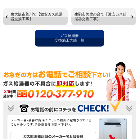
東大阪市荒川で【激安ガス給湯
生駒市美鹿の台で【激安ガス給
器交換工事】
湯器交換工事】
ガス給湯器
交換施工実績一覧
0120-377-910
24
時間
受付中！