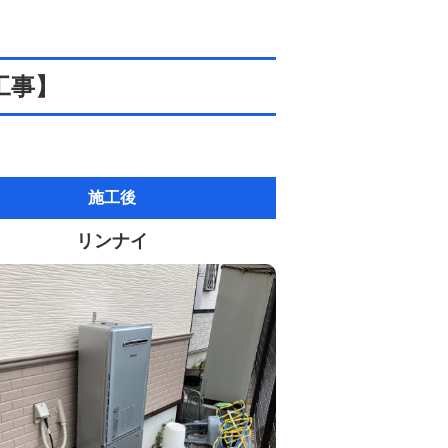
工事】
施工後
リンナイ