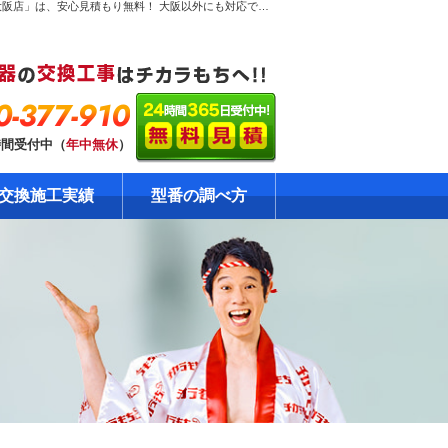
堺市西区草部で【激安ガス給湯器交換工事】のページ。ガス給湯器専門！だから安心見積り無料！大阪のガス給湯器交換工事専門店「チカラもち大阪店」は、安心見積もり無料！ 大阪以外にも対応できるエリアを全国に拡大中です。ガス給湯器の格安・激安の修理・交換はおまかせください！自社責任施工で安心の工事10年保証！資格・免許を保有の確かな技術をご提供します。
0-377-910
時間受付中（
年中無休
）
交換施工実績
型番の調べ方