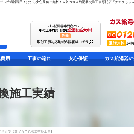
012
近畿
通話無料
24
換費用
工事の流れ
安心保証
ガス給湯器の
換施工実績
区草部で【激安ガス給湯器交換工事】