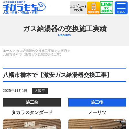
エコキュート
の交換
大阪・奈良・和歌山・京都
ガス給湯器の交換施工実績
Results
ホーム
ガス給湯器の交換施工実績
大阪府
八幡市橋本で【激安ガス給湯器交換工事】
八幡市橋本で【激安ガス給湯器交換工事】
2025年11月1日
大阪府
施工前
施工後
タカラスタンダード
ノーリツ