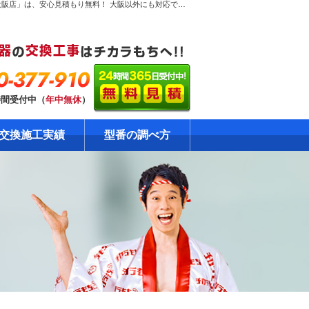
松原市北新町で【激安ガス給湯器交換工事】のページ。ガス給湯器専門！だから安心見積り無料！大阪のガス給湯器交換工事専門店「チカラもち大阪店」は、安心見積もり無料！ 大阪以外にも対応できるエリアを全国に拡大中です。ガス給湯器の格安・激安の修理・交換はおまかせください！自社責任施工で安心の工事10年保証！資格・免許を保有の確かな技術をご提供します。
0-377-910
時間受付中（
年中無休
）
交換施工実績
型番の調べ方