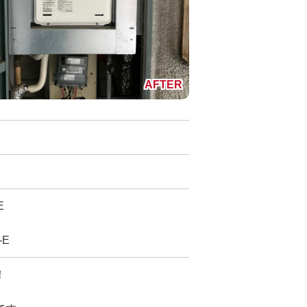
E
-E
！