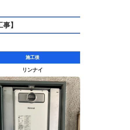
工事】
施工後
リンナイ