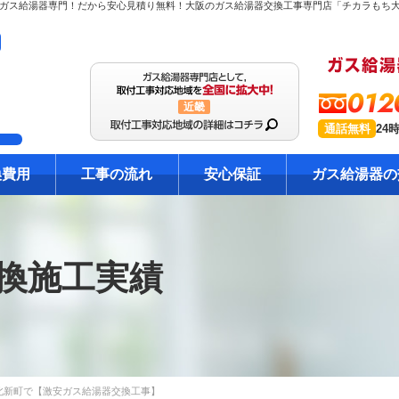
012
近畿
通話無料
24
換費用
工事の流れ
安心保証
ガス給湯器の
換施工実績
北新町で【激安ガス給湯器交換工事】