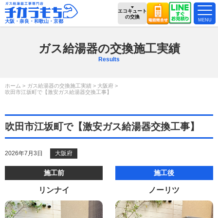
エコキュート
の交換
大阪・奈良・和歌山・京都
ガス給湯器の交換施工実績
Results
ホーム
ガス給湯器の交換施工実績
大阪府
吹田市江坂町で【激安ガス給湯器交換工事】
吹田市江坂町で【激安ガス給湯器交換工事】
2026年7月3日
大阪府
施工前
施工後
リンナイ
ノーリツ