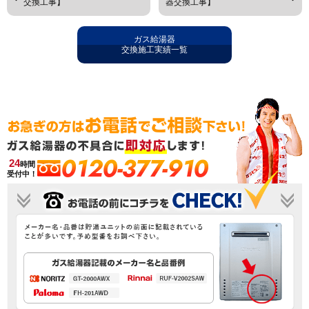
交換工事】
器交換工事】
ガス給湯器
交換施工実績一覧
0120-377-910
24
時間
受付中！